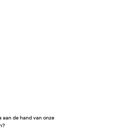
Kennishub
Over Solventa
Contact
ta aan de hand van onze
an?