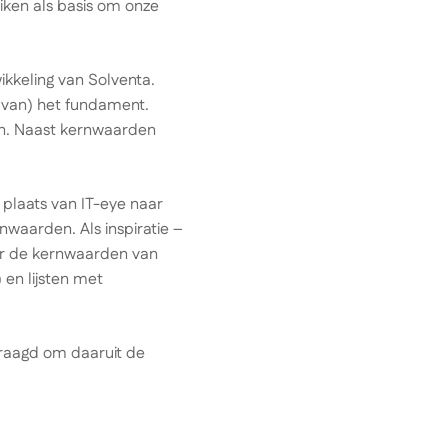
iken als basis om onze
kkeling van Solventa.
 van) het fundament.
en. Naast kernwaarden
 plaats van IT-eye naar
nwaarden. Als inspiratie –
aar de kernwaarden van
en lijsten met
evraagd om daaruit de