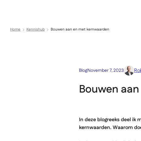
Expertise
Sectoren
Direct naar inhoud
Home
Kennishub
Bouwen aan en met kernwaarden
Ro
Blog
November 7, 2023
Bouwen aan
In deze blogreeks deel ik
kernwaarden. Waarom doe