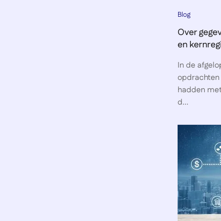
Blog
Over gegev
en kernreg
In de afgelo
opdrachten 
hadden met 
d...