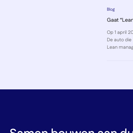
Blog
Gaat “Lea
Op 1 april 2
De auto die 
Lean manage