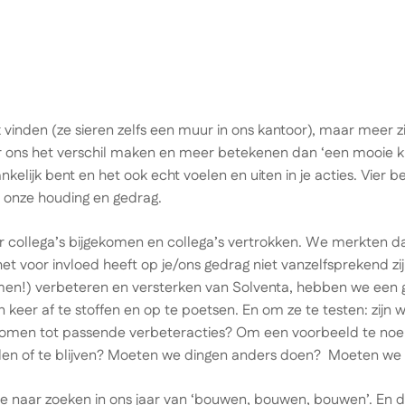
 vinden (ze sieren zelfs een muur in ons kantoor), maar meer zi
r ons het verschil maken en meer betekenen dan ‘een mooie kree
kelijk bent en het ook echt voelen en uiten in je acties. Vier b
n onze houding en gedrag.
 er collega’s bijgekomen en collega’s vertrokken. We merkten 
t voor invloed heeft op je/ons gedrag niet vanzelfsprekend zij
samen!) verbeteren en versterken van Solventa, hebben we ee
keer af te stoffen en op te poetsen. En om ze te testen: zijn 
komen tot passende verbeteracties? Om een voorbeeld te n
den of te blijven? Moeten we dingen anders doen? Moeten w
we naar zoeken in ons jaar van ‘bouwen, bouwen, bouwen’. En 