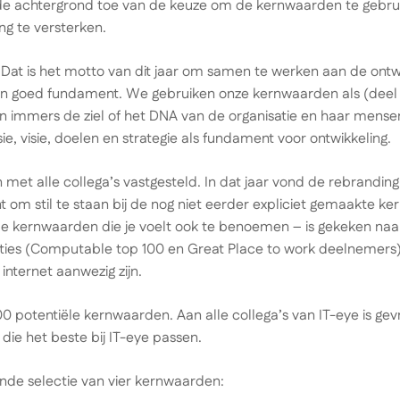
ik de achtergrond toe van de keuze om de kernwaarden te gebru
ng te versterken.
t is het motto van dit jaar om samen te werken aan de ontwi
en goed fundament. We gebruiken onze kernwaarden als (deel
 immers de ziel of het DNA van de organisatie en haar mens
e, visie, doelen en strategie als fundament voor ontwikkeling.
 met alle collega’s vastgesteld. In dat jaar vond de rebranding
m stil te staan bij de nog niet eerder expliciet gemaakte ker
 de kernwaarden die je voelt ook te benoemen – is gekeken n
ies (Computable top 100 en Great Place to work deelnemers) 
 internet aanwezig zijn.
n 100 potentiële kernwaarden. Aan alle collega’s van IT-eye is g
ie het beste bij IT-eye passen.
nde selectie van vier kernwaarden: