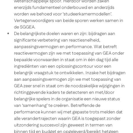
wetenschappelijk spoor. Hierdoor worden zaken
enerzijds fundamenteel onderbouwd en anderzijds
worden we behoed voor ‘studeerkamermodellen’.
Vertegenwoordigers van beide sporen werken samen in
de SGGEA.
De belangrijkste doelen waren en zijn: bijdragen aan
significante verbetering van
reactiesnelheid,
aanpassingsvermogen
en
performance
. Wat betreft
reactievermogen zijn we met toepassing van GEA onder
bepaalde voorwaarden in staat om in één dag tijd alle
ingrediënten van een oplossingscontour voor een
belangrijk vraagstuk te ontwikkelen. Inzake het bijdragen
aan aanpassingsvermogen zijn we met toepassing van
GEA zeer snel in staat om de noodzakelijke wijzigingen in
richtinggevende kaders te detecteren en met/door
belangrijke spelers in de organisatie een nieuwe status
van ‘samenhang’ te creëren. Betreffende de
performance kunnen wij met gepaste trots melden dat
alle verandertrajecten waarin GEA is toegepast zonder
uitzondering succesvol zijn geweest in termen van
binnen tijd en budget en opgeleverd/bereikt hetgeen