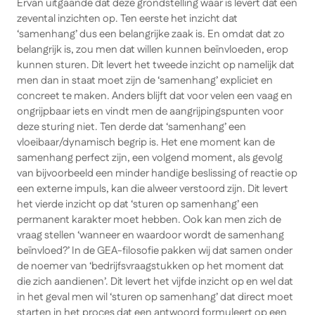
Ervan uitgaande dat deze grondstelling waar is levert dat een
zevental inzichten op. Ten eerste het inzicht dat
‘samenhang’ dus een belangrijke zaak is. En omdat dat zo
belangrijk is, zou men dat willen kunnen beïnvloeden, erop
kunnen sturen. Dit levert het tweede inzicht op namelijk dat
men dan in staat moet zijn de ‘samenhang’ expliciet en
concreet te maken. Anders blijft dat voor velen een vaag en
ongrijpbaar iets en vindt men de aangrijpingspunten voor
deze sturing niet. Ten derde dat ‘samenhang’ een
vloeibaar/dynamisch begrip is. Het ene moment kan de
samenhang perfect zijn, een volgend moment, als gevolg
van bijvoorbeeld een minder handige beslissing of reactie op
een externe impuls, kan die alweer verstoord zijn. Dit levert
het vierde inzicht op dat ‘sturen op samenhang’ een
permanent karakter moet hebben. Ook kan men zich de
vraag stellen ‘wanneer en waardoor wordt de samenhang
beïnvloed?’ In de GEA-filosofie pakken wij dat samen onder
de noemer van ‘bedrijfsvraagstukken op het moment dat
die zich aandienen’. Dit levert het vijfde inzicht op en wel dat
in het geval men wil ‘sturen op samenhang’ dat direct moet
starten in het proces dat een antwoord formuleert op een