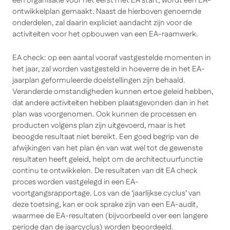
een organisatie voor het eerst met EA start, wordt een EA-
ontwikkelplan gemaakt. Naast de hierboven genoemde
onderdelen, zal daarin expliciet aandacht zijn voor de
activiteiten voor het opbouwen van een EA-raamwerk.
EA check: op een aantal vooraf vastgestelde momenten in
het jaar, zal worden vastgesteld in hoeverre de in het EA-
jaarplan geformuleerde doelstellingen zijn behaald.
Veranderde omstandigheden kunnen ertoe geleid hebben,
dat andere activiteiten hebben plaatsgevonden dan in het
plan was voorgenomen. Ook kunnen de processen en
producten volgens plan zijn uitgevoerd, maar is het
beoogde resultaat niet bereikt. Een goed begrip van de
afwijkingen van het plan én van wat wel tot de gewenste
resultaten heeft geleid, helpt om de architectuurfunctie
continu te ontwikkelen. De resultaten van dit EA check
proces worden vastgelegd in een EA-
voortgangsrapportage. Los van de ‘jaarlijkse cyclus’ van
deze toetsing, kan er ook sprake zijn van een EA-audit,
waarmee de EA-resultaten (bijvoorbeeld over een langere
periode dan de jaarcyclus) worden beoordeeld.