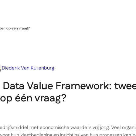
Academy
den op één vraag?
Diederik Van Kuilenburg
a Data Value Framework: twe
op één vraag?
drijfsmiddel met economische waarde is vrij jong. Veel organis
voor hun klantbediening en inrichting van hun processen kan be