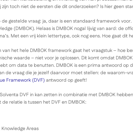
ij zijn toch niet de eersten die dit onderzoeken? Is hier geen 
p de gestelde vraag: ja, daar is een standaard framework voor
ge (DMBOK). Helaas is DMBOK nogal lijvig van aard: de officië
a’s. Met een vrij klein lettertype, ook nog eens. Hoe gaat dit 
van het hele DMBOK framework gaat het vraagstuk – hoe ben
ische waarde – niet voor je oplossen. Dit komt omdat DMBOK
 hebt om data te benutten. DMBOK is een prima antwoord op d
an de vraag die je jezelf daarvoor moet stellen: de waarom-vraa
lue Framework (DVF)
antwoord op geeft!
t Solventa DVF in kan zetten in combinatie met DMBOK hebbe
 de relatie is tussen het DVF en DMBOK: