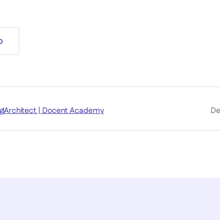
b
g
Architect | Docent Academy
De