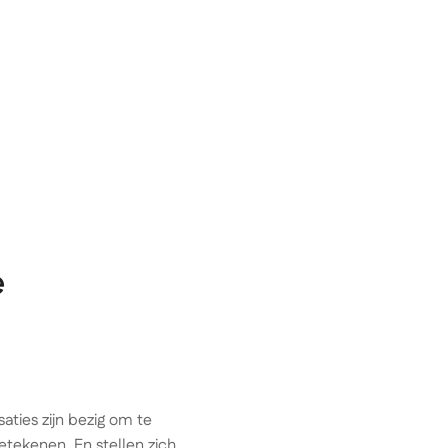
Kennishub
Over Solventa
Contact
e
aties zijn bezig om te
tekenen. En stellen zich