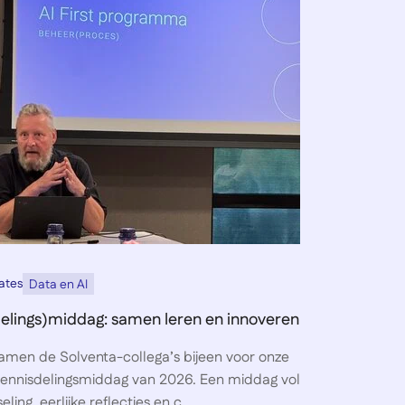
ates
Data en AI
delings)middag: samen leren en innoveren
amen de Solventa-collega’s bijeen voor onze
ennisdelingsmiddag van 2026. Een middag vol
eling, eerlijke reflecties en c...