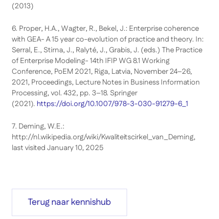
(2013)
6. Proper, H.A., Wagter, R., Bekel, J.: Enterprise coherence
with GEA- A 15 year co-evolution of practice and theory. In:
Serral, E., Stirna, J., Ralyté, J., Grabis, J. (eds.) The Practice
of Enterprise Modeling- 14th IFIP WG 8.1 Working
Conference, PoEM 2021, Riga, Latvia, November 24–26,
2021, Proceedings, Lecture Notes in Business Information
Processing, vol. 432, pp. 3–18. Springer
(2021).
https://doi.org/10.1007/978-3-030-91279-6_1
7. Deming, W.E.:
http://nl.wikipedia.org/wiki/Kwaliteitscirkel_van_Deming,
last visited January 10, 2025
Terug naar kennishub