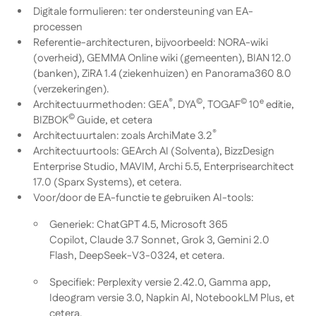
Digitale formulieren: ter ondersteuning van EA-
processen
Referentie-architecturen, bijvoorbeeld: NORA-wiki
(overheid), GEMMA Online wiki (gemeenten), BIAN 12.0
(banken), ZiRA 1.4 (ziekenhuizen) en Panorama360 8.0
(verzekeringen).
®
©
©
e
Architectuurmethoden: GEA
, DYA
, TOGAF
10
editie,
©
BIZBOK
Guide, et cetera
®
Architectuurtalen: zoals ArchiMate 3.2
Architectuurtools: GEArch AI (Solventa), BizzDesign
Enterprise Studio, MAVIM, Archi 5.5, Enterprisearchitect
17.0 (Sparx Systems), et cetera.
Voor/door de EA-functie te gebruiken AI-tools:
Generiek: ChatGPT 4.5, Microsoft 365
Copilot, Claude 3.7 Sonnet, Grok 3, Gemini 2.0
Flash, DeepSeek-V3-0324, et cetera.
Specifiek: Perplexity versie 2.42.0, Gamma app,
Ideogram versie 3.0, Napkin AI, NotebookLM Plus, et
cetera.