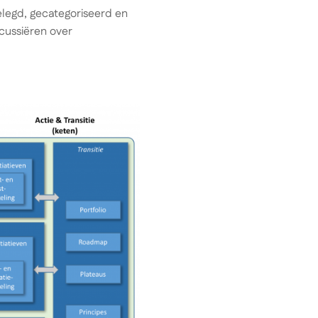
legd, gecategoriseerd en
scussiëren over