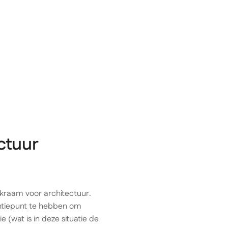
Kennishub
Over Solventa
Contact
ctuur
kraam voor architectuur.
entiepunt te hebben om
e (wat is in
deze
situatie de