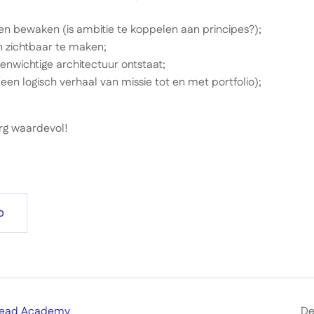
n bewaken (is ambitie te koppelen aan principes?);
n zichtbaar te maken;
enwichtige architectuur ontstaat;
een logisch verhaal van missie tot en met portfolio);
rg waardevol!
b
 Lead Academy
De