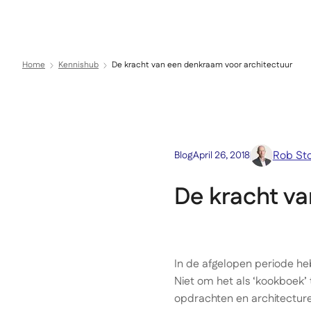
Expertise
Sectoren
Direct naar inhoud
Home
Kennishub
De kracht van een denkraam voor architectuur
Rob St
Blog
April 26, 2018
De kracht va
In de afgelopen periode he
Niet om het als ‘kookboek
opdrachten en architecturen