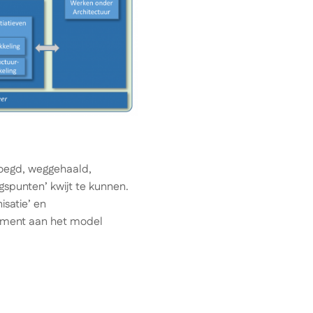
voegd, weggehaald,
spunten’ kwijt te kunnen.
isatie’ en
element aan het model