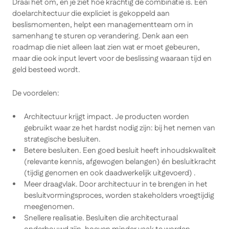
Draai het om, en je ziet hoe krachtig de combinatie is. Een
doelarchitectuur die expliciet is gekoppeld aan
beslismomenten, helpt een managementteam om in
samenhang te sturen op verandering. Denk aan een
roadmap die niet alleen laat zien
wat
er moet gebeuren,
maar die ook input levert voor de beslissing
waaraan
tijd en
geld besteed wordt.
De voordelen:
Architectuur krijgt impact. Je producten worden
gebruikt waar ze het hardst nodig zijn: bij het nemen van
strategische besluiten.
Betere besluiten. Een goed besluit heeft inhoudskwaliteit
(relevante kennis, afgewogen belangen) én besluitkracht
(tijdig genomen en ook daadwerkelijk uitgevoerd) .
Meer draagvlak. Door architectuur in te brengen in het
besluitvormingsproces, worden stakeholders vroegtijdig
meegenomen.
Snellere realisatie. Besluiten die architecturaal