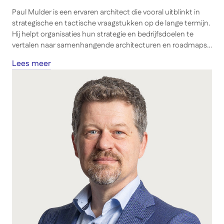
Paul Mulder is een ervaren architect die vooral uitblinkt in
strategische en tactische vraagstukken op de lange termijn.
Hij helpt organisaties hun strategie en bedrijfsdoelen te
vertalen naar samenhangende architecturen en roadmaps.
Zijn kracht ligt in het methodisch analyseren van de impact
Lees meer
van veranderingen op de bestaande architectuur en het
ontwikkelen van gedragen doelarchitecturen.