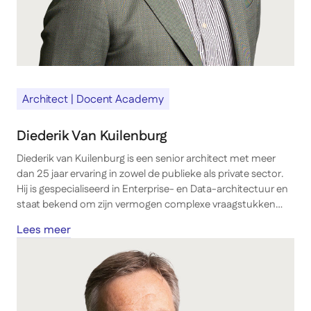
Architect | Docent Academy
Diederik Van Kuilenburg
Diederik van Kuilenburg is een senior architect met meer
dan 25 jaar ervaring in zowel de publieke als private sector.
Hij is gespecialiseerd in Enterprise- en Data-architectuur en
staat bekend om zijn vermogen complexe vraagstukken
terug te brengen tot hanteerbare oplossingen. Zijn kracht
Lees meer
ligt in het verbinden van business en IT, waarbij hij optreedt
als gesprekspartner op zowel directieniveau als binnen
(IT-)teams.