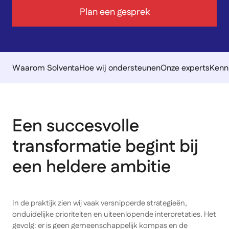
Plan een gesprek
Waarom Solventa
Hoe wij ondersteunen
Onze experts
Kenn
Een succesvolle
transformatie begint bij
een heldere ambitie
In de praktijk zien wij vaak versnipperde strategieën,
onduidelijke prioriteiten en uiteenlopende interpretaties. Het
gevolg: er is geen gemeenschappelijk kompas en de