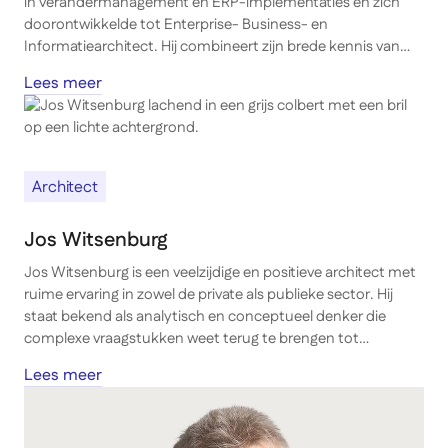
in verandermanagement en ERP-implementaties en zich
doorontwikkelde tot Enterprise- Business- en
Informatiearchitect. Hij combineert zijn brede kennis van
bedrijfsprocessen, applicatielandschappen en datastromen
Lees meer
met een sterke focus op de menselijke kant van
verandering. Erik is een verbinder die complexe
vraagstukken weet te vertalen naar gedragen
doelarchitecturen en pragmatische oplossingen.
Architect
Jos Witsenburg
Jos Witsenburg is een veelzijdige en positieve architect met
ruime ervaring in zowel de private als publieke sector. Hij
staat bekend als analytisch en conceptueel denker die
complexe vraagstukken weet terug te brengen tot
overzichtelijke keuzes en praktische modellen. Jos legt
Lees meer
verbinding tussen strategie en uitvoering en weet met
energie en overtuigingskracht draagvlak te creëren bij
directies, management en teams.