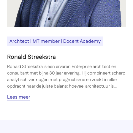
Architect | MT member | Docent Academy
Ronald Streekstra
Ronald Streekstra is een ervaren Enterprise architect en
consultant met bijna 30 jaar ervaring. Hij combineert scherp
analytisch vermogen met pragmatisme en zoekt in elke
opdracht naar de juiste balans: hoeveel architectuur is
genoeg? Zijn kracht ligt in het vertalen van complexe
Lees meer
vraagstukken naar hanteerbare doelarchitecturen en
transitieplannen, steeds met oog voor veranderende
omstandigheden.