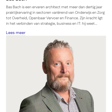
Bas Bach is een ervaren architect met meer dan dertig jaar
praktijkervaring in sectoren variërend van Onderwijs en Zorg
tot Overheid, Openbaar Vervoer en Finance. Zijn kracht ligt
in het verbinden van strategie, business en IT: hij weet
complexe vraagstukken terug te brengen tot heldere
Lees meer
keuzes en realistische architecturen die verandering
mogelijk maken.