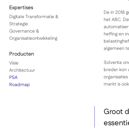
Expertises
De in 2018 
Digitale Transformatie &
het ABC. Dat
Strategie
automatiser
Governance &
heffing en i
Organisatieontwikkeling
belastinghef
algemeen te
Producten
Solventa ond
Visie
breder kon 
Architectuur
organisatie
PSA
markt is oo
Roadmap
Groot d
essenti