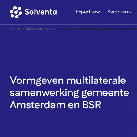
Expertise
Sectoren
Direct naar inhoud
Home
Succesverhalen
Vormgeven multilaterale samenwerking gem
Vormgeven multilaterale
samenwerking gemeente
Amsterdam en BSR