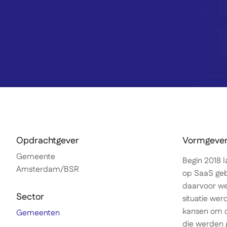
Opdrachtgever
Vormgeven
Gemeente
Begin 2018 
Amsterdam/BSR
op SaaS geba
daarvoor we
Sector
situatie we
kansen om o
Gemeenten
die werden 