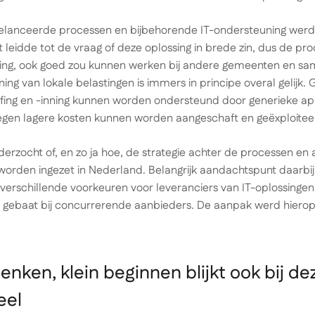
gelanceerde processen en bijbehorende IT-ondersteuning wer
 leidde tot de vraag of deze oplossing in brede zin, dus de pr
ing, ook goed zou kunnen werken bij andere gemeenten en s
nning van lokale belastingen is immers in principe overal gelijk
fing en -inning kunnen worden ondersteund door generieke appl
gen lagere kosten kunnen worden aangeschaft en geëxploitee
erzocht of, en zo ja hoe, de strategie achter de processen en
worden ingezet in Nederland. Belangrijk aandachtspunt daarbij
s verschillende voorkeuren voor leveranciers van IT-oplossing
k gebaat bij concurrerende aanbieders. De aanpak werd hiero
enken, klein beginnen blijkt ook bij de
eel