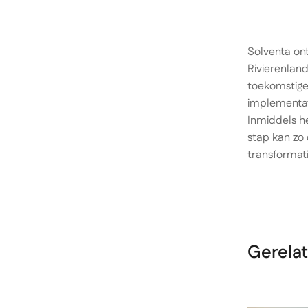
Solventa on
Rivierenland
toekomstige 
implementat
Inmiddels he
stap kan zo 
transformati
Gerela