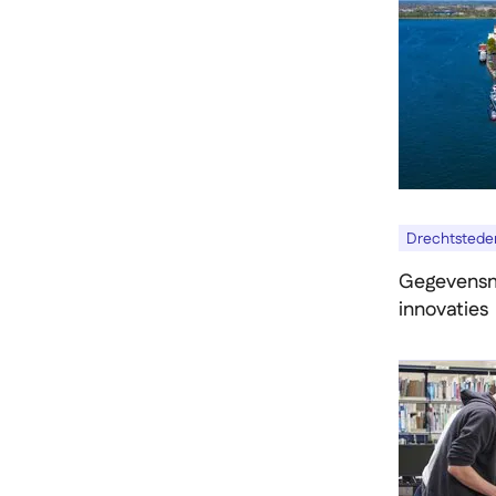
Drechtstede
Gegevensm
innovaties